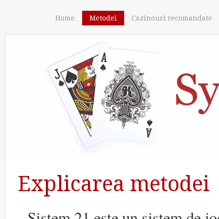
Home
Metodei
Cazinouri recomandate
Explicarea metodei
Sistem 21 este un sistem de j