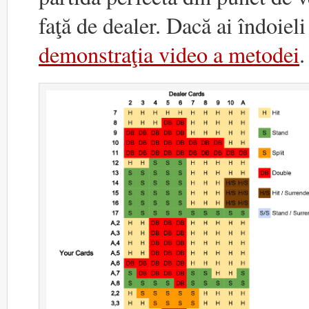
faţă de dealer. Dacă ai îndoiel
demonstraţia video a metodei
.