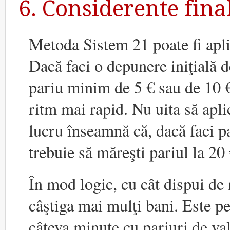
6. Considerente fina
Metoda Sistem 21 poate fi apli
Dacă faci o depunere iniţială d
pariu minim de 5 € sau de 10 € 
ritm mai rapid. Nu uita să apli
lucru înseamnă că, dacă faci p
trebuie să măreşti pariul la 20
În mod logic, cu cât dispui de 
câştiga mai mulţi bani. Este per
câteva minute cu pariuri de va