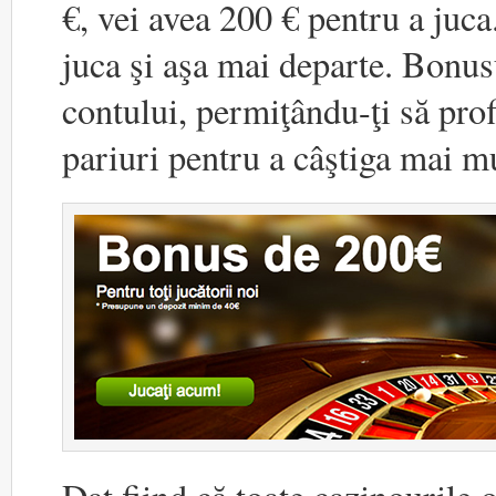
€, vei avea 200 € pentru a juc
juca şi aşa mai departe. Bonus
contului, permiţându-ţi să prof
pariuri pentru a câştiga mai mu