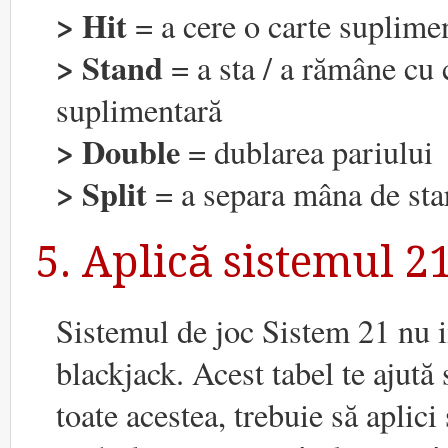
> Hit
= a cere o carte suplime
> Stand
= a sta / a rămâne cu 
suplimentară
> Double
= dublarea pariului
> Split
= a separa mâna de sta
5. Aplică sistemul 2
Sistemul de joc Sistem 21 nu i
blackjack. Acest tabel te ajută
toate acestea, trebuie să aplici