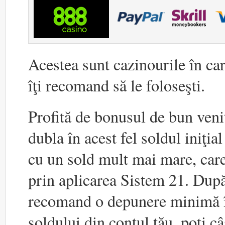
Acestea sunt cazinourile în car
îţi recomand să le foloseşti.
Profită de bonusul de bun venit
dubla în acest fel soldul iniţial
cu un sold mult mai mare, care
prin aplicarea Sistem 21. După
recomand o depunere minimă în
soldului din contul tău, poţi câ